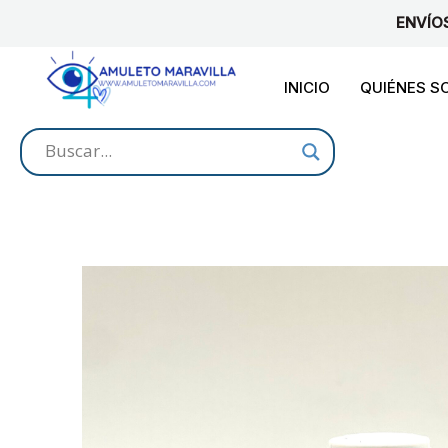
Ir
ENVÍO
al
contenido
INICIO
QUIÉNES 