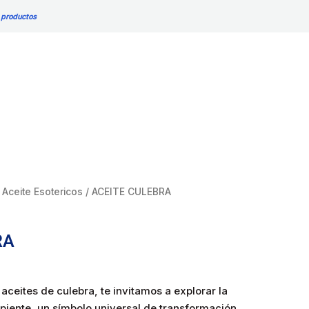
 productos
/
Aceite Esotericos
/ ACEITE CULEBRA
RA
aceites de culebra, te invitamos a explorar la
piente, un símbolo universal de transformación,