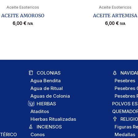
Aceite Esotericos
Aceite Esotericos
ACEITE AMOROSO
ACEITE ARTEMISA
6,00
€
6,00
€
IVA
IVA
COLONIAS
NAVIDA
Agua Bendita
Pesebres
Agua de Ritual
Pesebres C
Aguas de Colonia
Pesebres P
HIERBAS
POLVOS E
Ataditos
QUEMADORE
Hierbas Ritualizadas
RELIGI
INCIENSOS
Figuras Re
TÉRICO
Conos
Medallas