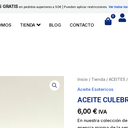
S GRATIS
en pedidos superiores a 50€ | Pueden aplicar restricciones.
Ver todos los
0
Cart
SOMOS
TIENDA
BLOG
CONTACTO
ACEITE
Inicio
/
Tienda
/
ACEITES
CULEBRA
Aceite Esotericos
cantidad
ACEITE CULEB
6,00
€
IVA
En nuestra colección de 
esencia misma de la ser