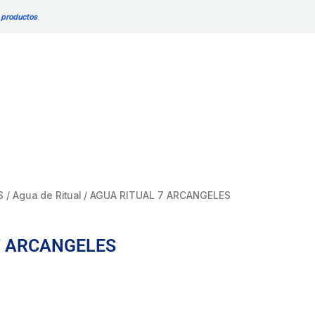
ARCANGELES
 productos
cantidad
S
/
Agua de Ritual
/ AGUA RITUAL 7 ARCANGELES
7 ARCANGELES