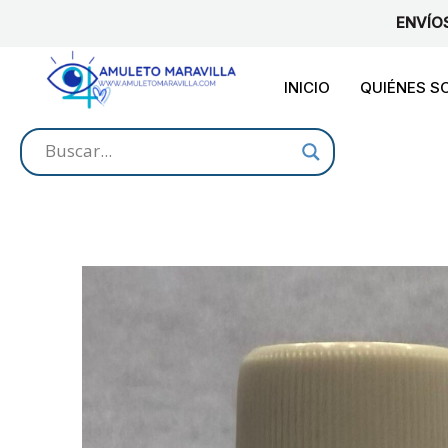
Ir
ENVÍO
al
contenido
INICIO
QUIÉNES 