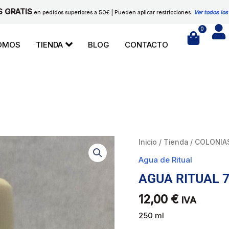
S GRATIS
en pedidos superiores a 50€ | Pueden aplicar restricciones.
Ver todos los
0
Cart
SOMOS
TIENDA
BLOG
CONTACTO
AGUA
Inicio
/
Tienda
/
COLONIA
RITUAL
Agua de Ritual
7
AGUA RITUAL 
ARCANGELES
cantidad
12,00
€
IVA
250 ml