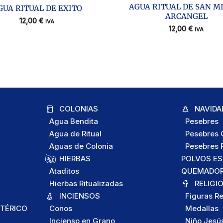
AGUA RITUAL DE SAN M
GUA RITUAL DE EXITO
ARCANGEL
12,00
€
IVA
12,00
€
IVA
COLONIAS
NAVIDA
Agua Bendita
Pesebres
Agua de Ritual
Pesebres C
Aguas de Colonia
Pesebres P
HIERBAS
POLVOS E
Ataditos
QUEMADORE
Hierbas Ritualizadas
RELIGI
INCIENSOS
Figuras Re
TÉRICO
Conos
Medallas
Incienso en Grano
Niño Jesú