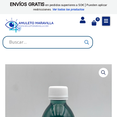
Ir
ENVÍOS GRATIS
DOMINIO
en pedidos superiores a 50€ | Pueden aplicar
al
restricciones.
Ver todos los productos
cantidad
contenido
0
Cart
AGUA
RITUAL
DE
DOMINIO
cantidad