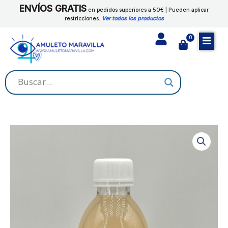
Ir
ENVÍOS GRATIS
JORGE
en pedidos superiores a 50€ | Pueden aplicar
al
restricciones.
Ver todos los productos
cantidad
contenido
0
Cart
AGUA
RITUAL
SAN
JORGE
cantidad