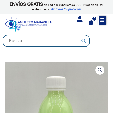
Ir
ENVÍOS GRATIS
JUDAS
en pedidos superiores a 50€ | Pueden aplicar
al
restricciones.
Ver todos los productos
cantidad
contenido
0
Cart
AGUA
RITUAL
SAN
JUDAS
cantidad