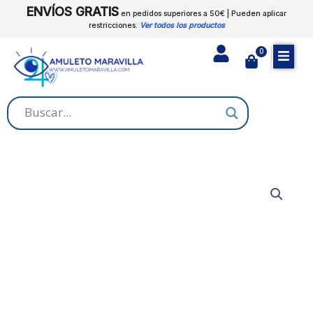
Ir
ENVÍOS GRATIS
en pedidos superiores a 50€ | Pueden aplicar
al
restricciones.
Ver todos los productos
contenido
0
Cart
AMOR
VERDADERO
cantidad