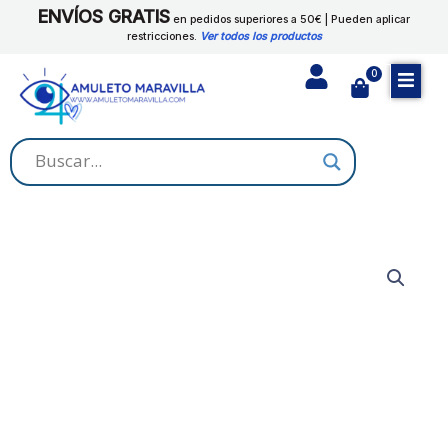
Ir
ENVÍOS GRATIS
en pedidos superiores a 50€ | Pueden aplicar
al
restricciones.
Ver todos los productos
contenido
0
Cart
BALSAMO
TRANQUILO
cantidad