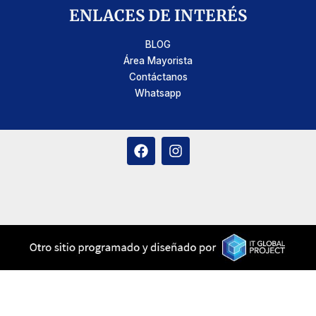
ENLACES DE INTERÉS
BLOG
Área Mayorista
Contáctanos
Whatsapp
F
I
a
n
c
s
e
t
b
a
o
g
o
r
k
a
m