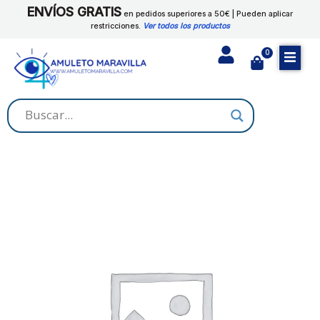
Ir
ENVÍOS GRATIS
en pedidos superiores a 50€ | Pueden aplicar
al
restricciones.
Ver todos los productos
contenido
0
Cart
CARDO
SANTO
cantidad