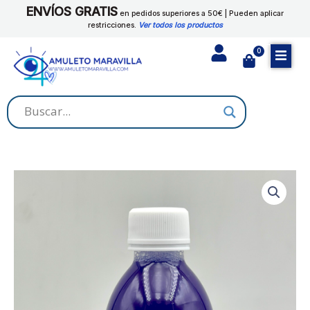
Ir
ENVÍOS GRATIS
CONTRA
en pedidos superiores a 50€ | Pueden aplicar
al
restricciones.
Ver todos los productos
HECHIZOS
contenido
cantidad
0
Cart
BAÑO
DE
DESPOJO
CONTRA
HECHIZOS
cantidad