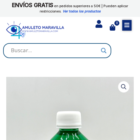
Ir
ENVÍOS GRATIS
cantidad
en pedidos superiores a 50€ | Pueden aplicar
al
restricciones.
Ver todos los productos
contenido
0
Cart
DESTRANQUE
DEL
EXITO
cantidad