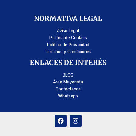
NORMATIVA LEGAL
Aviso Legal
Política de Cookies
Política de Privacidad
Términos y Condiciones
ENLACES DE INTERÉS
BLOG
Área Mayorista
Contáctanos
Whatsapp
F
I
a
n
c
s
e
t