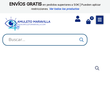
Ir
ENVÍOS GRATIS
DIOSA
en pedidos superiores a 50€ | Pueden aplicar
al
restricciones.
Ver todos los productos
DE
contenido
LA
0
Cart
FORTUNA
cantidad
BAÑO
DE
DESPOJO
DIOSA
DE
LA
FORTUNA
cantidad