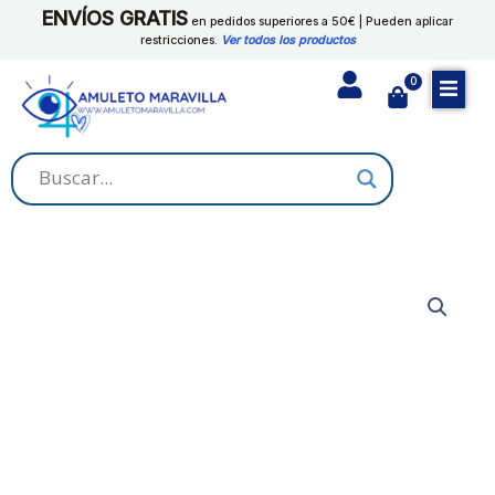
Ir
ENVÍOS GRATIS
en pedidos superiores a 50€ | Pueden aplicar
al
restricciones.
Ver todos los productos
contenido
0
Cart
DIVINO
NIÑO
cantidad