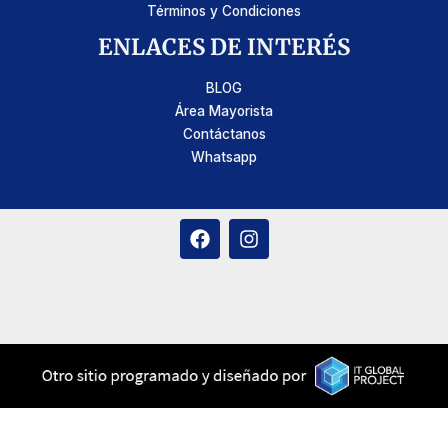
Términos y Condiciones
ENLACES DE INTERÉS
BLOG
Área Mayorista
Contáctanos
Whatsapp
F
I
a
n
c
s
e
t
b
a
o
g
o
r
k
a
m