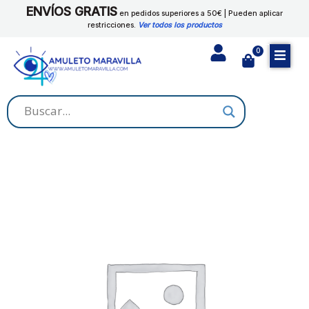
Ir
ENVÍOS GRATIS
en pedidos superiores a 50€ | Pueden aplicar
al
restricciones.
Ver todos los productos
contenido
0
Cart
ESPANTA
ESPIRITU
cantidad