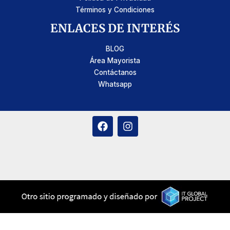
Términos y Condiciones
ENLACES DE INTERÉS
BLOG
Área Mayorista
Contáctanos
Whatsapp
F
I
a
n
c
s
e
t
b
a
o
g
o
r
k
a
m