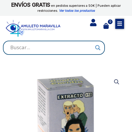
Ir
ENVÍOS GRATIS
cantidad
en pedidos superiores a 50€ | Pueden aplicar
al
restricciones.
Ver todos los productos
contenido
0
Cart
EXTRACTO
CONTRA
ENVIDIA
cantidad