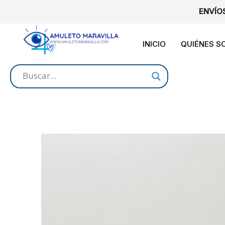
Ir
ENVÍO
al
contenido
INICIO
QUIÉNES 