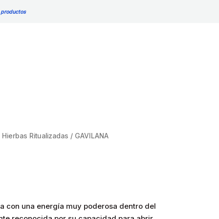
 productos
/
Hierbas Ritualizadas
/ GAVILANA
ba con una energía muy poderosa dentro del
te reconocida por su capacidad para abrir