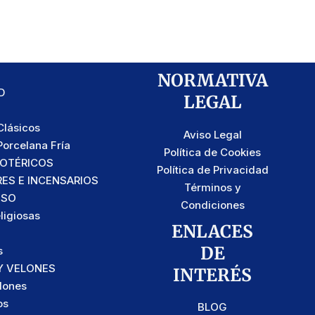
NORMATIVA
D
LEGAL
lásicos
Aviso Legal
orcelana Fría
Política de Cookies
SOTÉRICOS
Política de Privacidad
S E INCENSARIOS
Términos y
OSO
Condiciones
ligiosas
ENLACES
DE
s
Y VELONES
INTERÉS
lones
os
BLOG