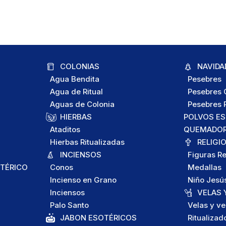
COLONIAS
NAVIDA
Agua Bendita
Pesebres
Agua de Ritual
Pesebres C
Aguas de Colonia
Pesebres P
HIERBAS
POLVOS E
Ataditos
QUEMADORE
Hierbas Ritualizadas
RELIGI
INCIENSOS
Figuras Re
TÉRICO
Conos
Medallas
Incienso en Grano
Niño Jesú
Inciensos
VELAS 
Palo Santo
Velas y ve
JABON ESOTÉRICOS
Ritualizad