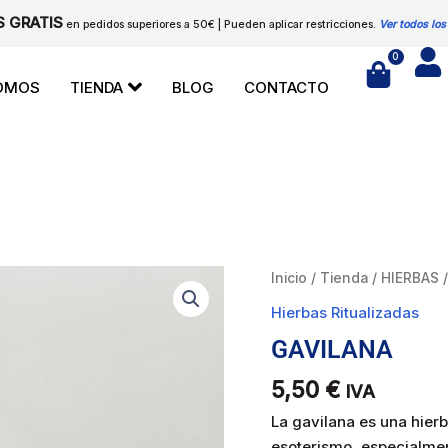
S GRATIS
en pedidos superiores a 50€ | Pueden aplicar restricciones.
Ver todos los
0
Cart
SOMOS
TIENDA
BLOG
CONTACTO
GAVILANA
Inicio
/
Tienda
/
HIERBAS
cantidad
Hierbas Ritualizadas
GAVILANA
5,50
€
IVA
La gavilana es una hier
esoterismo, especialmen