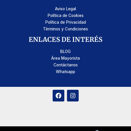
Aviso Legal
Política de Cookies
Política de Privacidad
Términos y Condiciones
ENLACES DE INTERÉS
BLOG
Área Mayorista
Contáctanos
Whatsapp
F
I
a
n
c
s
e
t
b
a
o
g
o
r