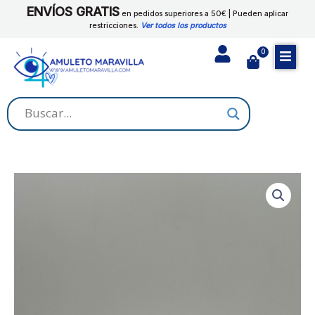
Ir
ENVÍOS GRATIS
cantidad
en pedidos superiores a 50€ | Pueden aplicar
al
restricciones.
Ver todos los productos
contenido
0
Cart
JABON
DE
MANDARINA
cantidad