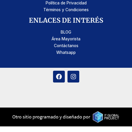
Política de Privacidad
Términos y Condiciones
ENLACES DE INTERÉS
BLOG
Área Mayorista
Contáctanos
Whatsapp
F
I
a
n
c
s
e
t
b
a
o
g
o
r
k
a
m