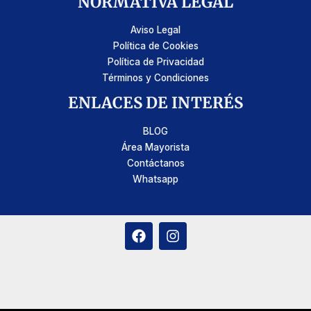
NORMATIVA LEGAL
Aviso Legal
Política de Cookies
Política de Privacidad
Términos y Condiciones
ENLACES DE INTERÉS
BLOG
Área Mayorista
Contáctanos
Whatsapp
F
I
a
n
c
s
e
t
b
a
o
g