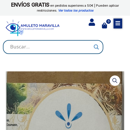
Ir
ENVÍOS GRATIS
en pedidos superiores a 50€ | Pueden aplicar
al
restricciones.
Ver todos los productos
contenido
0
Cart
JABON
RETIRO
cantidad