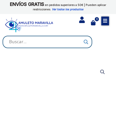
Ir
ENVÍOS GRATIS
en pedidos superiores a 50€ | Pueden aplicar
al
restricciones.
Ver todos los productos
contenido
0
Cart
JABON
SANDALO
cantidad