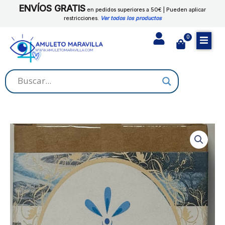
Ir
ENVÍOS GRATIS
en pedidos superiores a 50€ | Pueden aplicar
al
restricciones.
Ver todos los productos
contenido
0
Cart
JABON
YEMAYA
cantidad