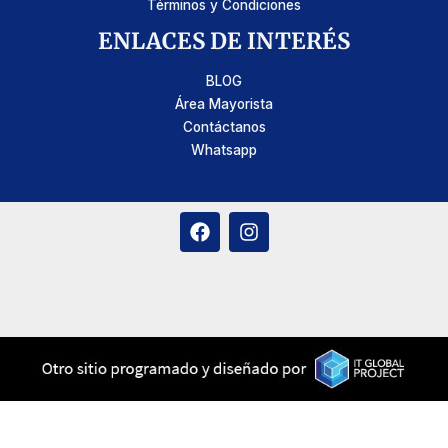
Términos y Condiciones
ENLACES DE INTERÉS
BLOG
Área Mayorista
Contáctanos
Whatsapp
F
I
a
n
c
s
e
t
b
a
o
g
o
r
k
a
m