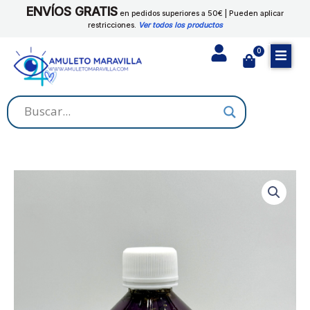
Ir
ENVÍOS GRATIS
en pedidos superiores a 50€ | Pueden aplicar
al
restricciones.
Ver todos los productos
contenido
0
Cart
LIMPIEZA
PROFUNDA
cantidad