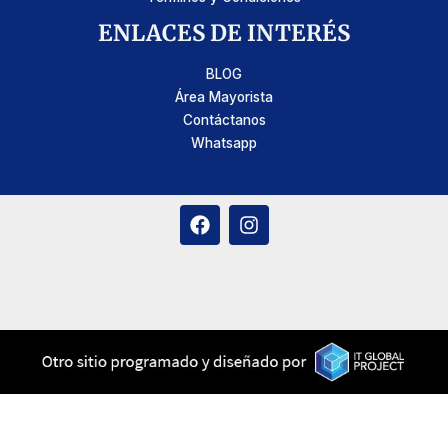
ENLACES DE INTERÉS
BLOG
Área Mayorista
Contáctanos
Whatsapp
F
I
a
n
c
s
e
t
b
a
o
g
o
r
k
a
m