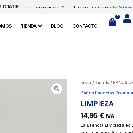
S GRATIS
en pedidos superiores a 50€ | Pueden aplicar restricciones.
Ver todos los
0
Cart
SOMOS
TIENDA
BLOG
CONTACTO
LIMPIEZA
Inicio
/
Tienda
/
BAÑOS D
cantidad
Baños Esencias Premiu
LIMPIEZA
14,95
€
IVA
La Esencia Limpieza es u
energías negativas, cor