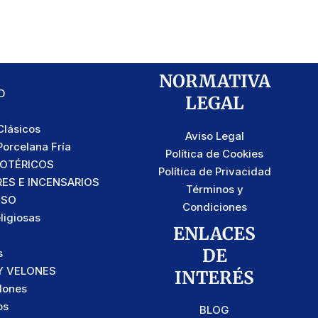
NORMATIVA
D
LEGAL
lásicos
Aviso Legal
orcelana Fría
Política de Cookies
SOTÉRICOS
Política de Privacidad
S E INCENSARIOS
Términos y
OSO
Condiciones
ligiosas
ENLACES
DE
s
Y VELONES
INTERÉS
lones
os
BLOG