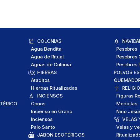
COLONIAS
NAVIDA
Agua Bendita
Pesebres
Agua de Ritual
Pesebres C
Aguas de Colonia
Pesebres P
HIERBAS
POLVOS E
Ataditos
QUEMADORE
Hierbas Ritualizadas
RELIGI
INCIENSOS
Figuras Re
TÉRICO
Conos
Medallas
Incienso en Grano
Niño Jesú
Inciensos
VELAS 
Palo Santo
Velas y ve
JABON ESOTÉRICOS
Ritualizad