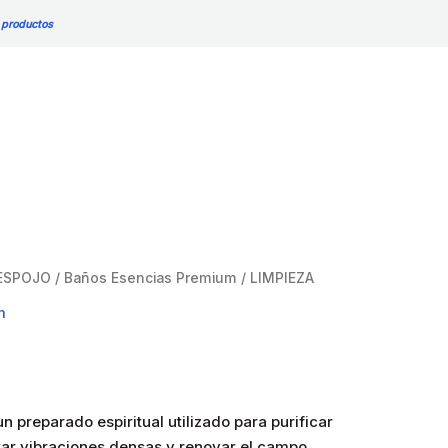
 productos
ESPOJO
/
Baños Esencias Premium
/ LIMPIEZA
m
n preparado espiritual utilizado para purificar
tar vibraciones densas y renovar el campo