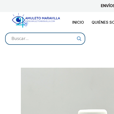
Ir
ENVÍO
al
contenido
INICIO
QUIÉNES 