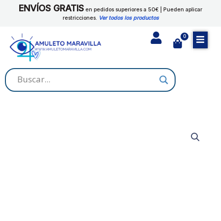
Ir
ENVÍOS GRATIS
Y
en pedidos superiores a 50€ | Pueden aplicar
al
restricciones.
Ver todos los productos
GALLINA
contenido
cantidad
0
Cart
PESEBRE
CON
REYES
Y
GALLINA
cantidad