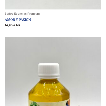
Baños Esencias Premium
AMOR Y PASION
14,95
€
IVA