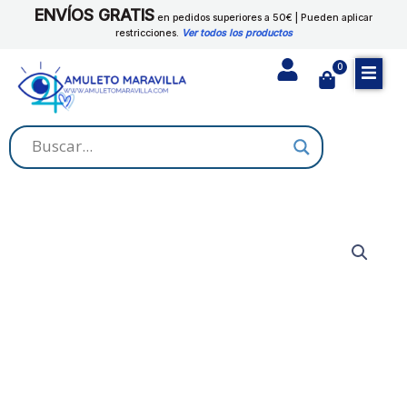
Ir
ENVÍOS GRATIS
en pedidos superiores a 50€ | Pueden aplicar
al
restricciones.
Ver todos los productos
contenido
0
Cart
PODER
SECRETO
cantidad