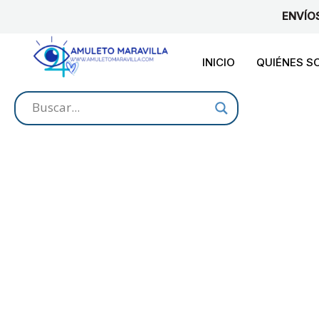
Ir
ENVÍO
al
contenido
INICIO
QUIÉNES 