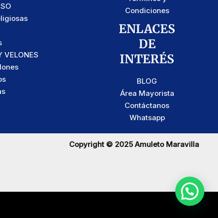
OSO
Condiciones
ligiosas
ENLACES
DE
s
Y VELONES
INTERÉS
lones
os
BLOG
as
Área Mayorista
Contáctanos
Whatsapp
Copyright © 2025 Amuleto Maravilla