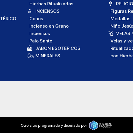
Hierbas Ritualizadas
RELIGI
INCIENSOS
Figuras Re
TÉRICO
Conos
Medallas
Incienso en Grano
Niño Jesú
Inciensos
VELAS 
Palo Santo
Velas y ve
JABON ESOTÉRICOS
Ritualizad
MINERALES
con Hierb