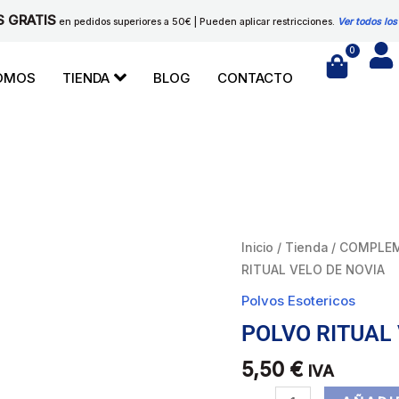
S GRATIS
en pedidos superiores a 50€ | Pueden aplicar restricciones.
Ver todos los
0
Cart
SOMOS
TIENDA
BLOG
CONTACTO
POLVO
Inicio
/
Tienda
/
COMPLEM
RITUAL
RITUAL VELO DE NOVIA
VELO
Polvos Esotericos
DE
POLVO RITUAL 
NOVIA
cantidad
5,50
€
IVA