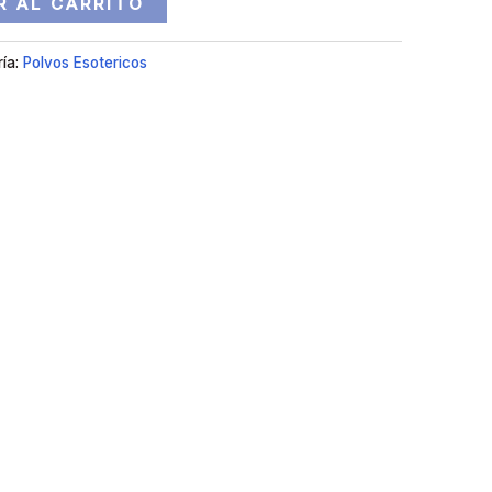
R AL CARRITO
ría:
Polvos Esotericos