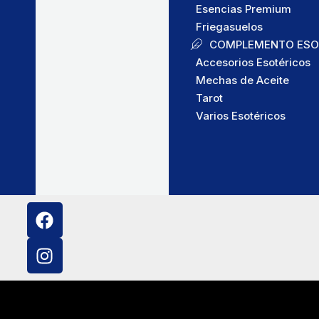
Esencias Premium
Friegasuelos
COMPLEMENTO ESO
Accesorios Esotéricos
Mechas de Aceite
Tarot
Varios Esotéricos
F
I
a
n
c
s
e
t
b
a
o
g
o
r