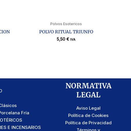
Polvos Esotericos
CION
POLVO RITUAL TRIUNFO
5,50
€
IVA
NORMATIVA
D
LEGAL
lásicos
Aviso Legal
orcelana Fría
Política de Cookies
SOTÉRICOS
Política de Privacidad
S E INCENSARIOS
Términos y