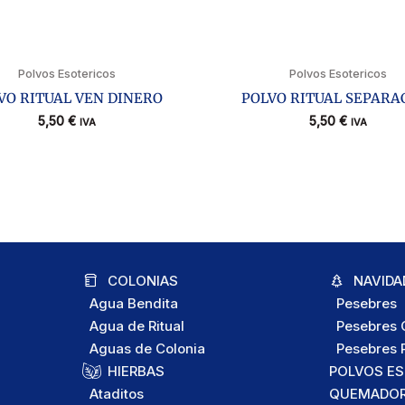
Polvos Esotericos
Polvos Esotericos
VO RITUAL VEN DINERO
POLVO RITUAL SEPARA
5,50
€
5,50
€
IVA
IVA
COLONIAS
NAVIDA
Agua Bendita
Pesebres
Agua de Ritual
Pesebres C
Aguas de Colonia
Pesebres P
HIERBAS
POLVOS E
Ataditos
QUEMADORE