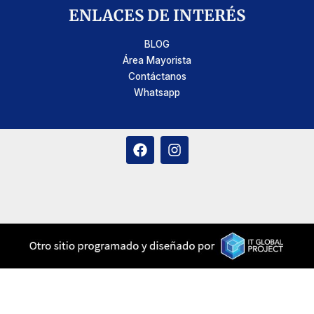
ENLACES DE INTERÉS
BLOG
Área Mayorista
Contáctanos
Whatsapp
F
I
a
n
c
s
e
t
b
a
o
g
o
r
k
a
m