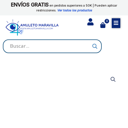
Ir
ENVÍOS GRATIS
en pedidos superiores a 50€ | Pueden aplicar
al
restricciones.
Ver todos los productos
contenido
0
Cart
SAN
ANTONIO
cantidad