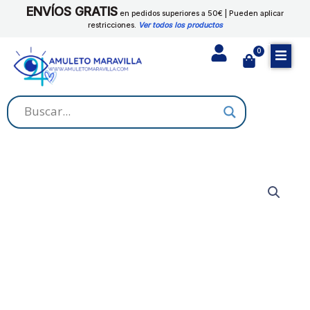
Ir
ENVÍOS GRATIS
cantidad
en pedidos superiores a 50€ | Pueden aplicar
al
restricciones.
Ver todos los productos
contenido
0
Cart
SAN
MIGUEL
ARCANGEL
cantidad