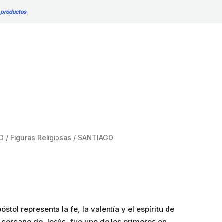
 productos
O
/
Figuras Religiosas
/ SANTIAGO
stol representa la fe, la valentía y el espíritu de
o cercano de Jesús, fue uno de los primeros en