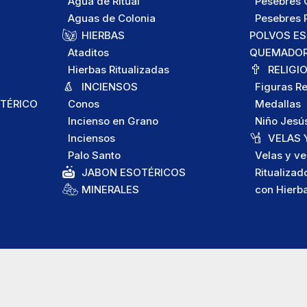
Agua de Ritual
Pesebres C
Aguas de Colonia
Pesebres P
HIERBAS
POLVOS E
Ataditos
QUEMADORE
Hierbas Ritualizadas
RELIGI
INCIENSOS
Figuras Re
TÉRICO
Conos
Medallas
Incienso en Grano
Niño Jesú
Inciensos
VELAS 
Palo Santo
Velas y ve
JABON ESOTÉRICOS
Ritualizad
MINERALES
con Hierb