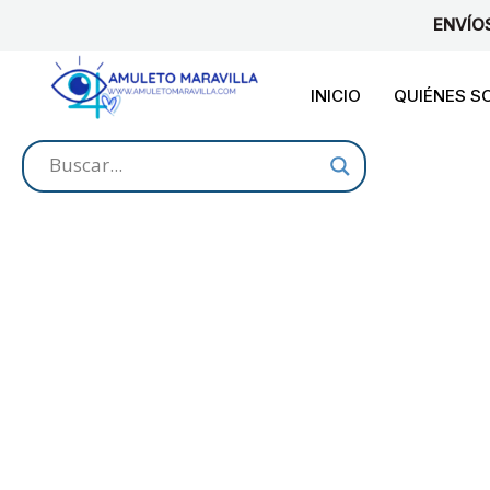
Ir
ENVÍO
al
contenido
INICIO
QUIÉNES 