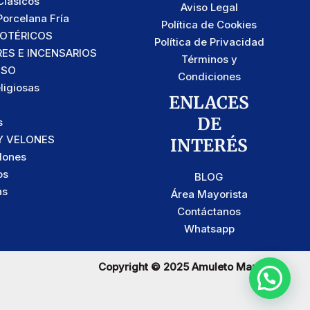
lásicos
Aviso Legal
orcelana Fría
Política de Cookies
SOTÉRICOS
Política de Privacidad
S E INCENSARIOS
Términos y
OSO
Condiciones
ligiosas
ENLACES
DE
s
Y VELONES
INTERÉS
lones
os
BLOG
as
Área Mayorista
Contáctanos
Whatsapp
Copyright © 2025 Amuleto Maravilla