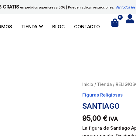
S GRATIS
en pedidos superiores a 50€ | Pueden aplicar restricciones.
Ver todos los
0
Cart
SOMOS
TIENDA
BLOG
CONTACTO
SANTIAGO
Inicio
/
Tienda
/
RELIGIOS
cantidad
Figuras Religiosas
SANTIAGO
95,00
€
IVA
La figura de Santiago Apó
peregrinación. Discípul