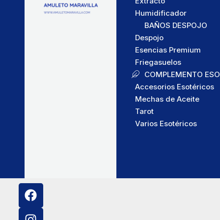
Extracto
Humidificador
BAÑOS DESPOJO
Despojo
Esencias Premium
Friegasuelos
COMPLEMENTO ESO
Accesorios Esotéricos
Mechas de Aceite
Tarot
Varios Esotéricos
F
I
a
n
c
s