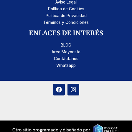
Aviso Legal
Política de Cookies
Política de Privacidad
Términos y Condiciones
ENLACES DE INTERÉS
BLOG
Área Mayorista
Contáctanos
Whatsapp
F
I
a
n
c
s
e
t
b
a
o
g
o
r
k
a