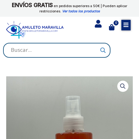
Ir
ENVÍOS GRATIS
en pedidos superiores a 50€ | Pueden aplicar
al
restricciones.
Ver todos los productos
contenido
0
Cart
SEXUAL
cantidad