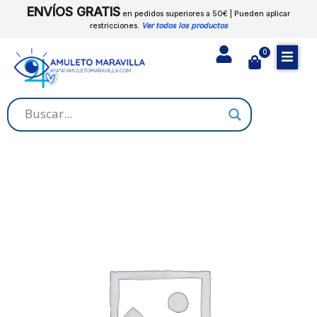
Ir
ENVÍOS GRATIS
en pedidos superiores a 50€ | Pueden aplicar
al
restricciones.
Ver todos los productos
contenido
0
Cart
VELON
ATRAYENTE
cantidad