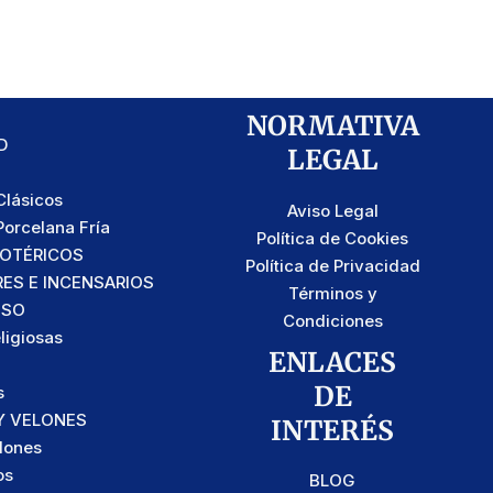
NORMATIVA
D
LEGAL
lásicos
Aviso Legal
orcelana Fría
Política de Cookies
SOTÉRICOS
Política de Privacidad
S E INCENSARIOS
Términos y
OSO
Condiciones
ligiosas
ENLACES
DE
s
Y VELONES
INTERÉS
lones
os
BLOG