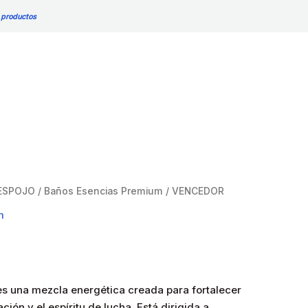
 productos
ESPOJO
/
Baños Esencias Premium
/ VENCEDOR
m
s una mezcla energética creada para fortalecer
ción y el espíritu de lucha. Está dirigida a