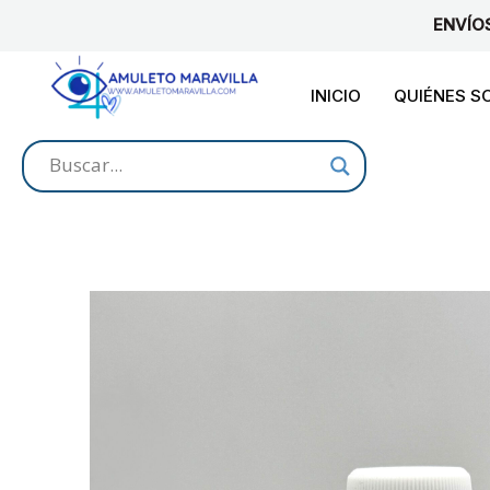
Ir
ENVÍO
al
contenido
INICIO
QUIÉNES 