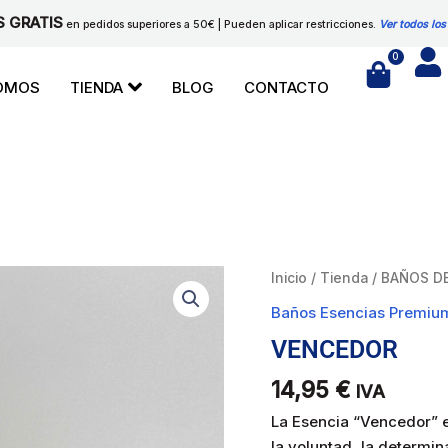
S GRATIS
en pedidos superiores a 50€ | Pueden aplicar restricciones.
Ver todos los
0
Cart
SOMOS
TIENDA
BLOG
CONTACTO
VENCEDOR
Inicio
/
Tienda
/
BAÑOS D
cantidad
Baños Esencias Premiu
VENCEDOR
14,95
€
IVA
La Esencia “Vencedor” e
la voluntad, la determina