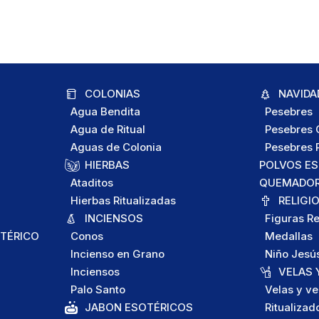
COLONIAS
NAVIDA
Agua Bendita
Pesebres
Agua de Ritual
Pesebres C
Aguas de Colonia
Pesebres P
HIERBAS
POLVOS E
Ataditos
QUEMADORE
Hierbas Ritualizadas
RELIGI
INCIENSOS
Figuras Re
TÉRICO
Conos
Medallas
Incienso en Grano
Niño Jesú
Inciensos
VELAS 
Palo Santo
Velas y ve
JABON ESOTÉRICOS
Ritualizad