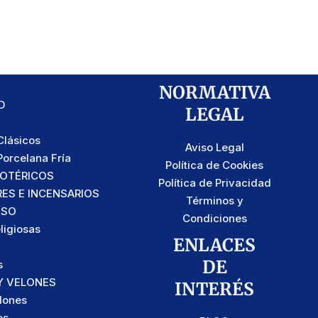
NORMATIVA
D
LEGAL
lásicos
Aviso Legal
orcelana Fría
Política de Cookies
SOTÉRICOS
Política de Privacidad
S E INCENSARIOS
Términos y
OSO
Condiciones
ligiosas
ENLACES
DE
s
Y VELONES
INTERÉS
lones
os