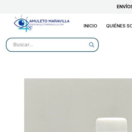
Ir
ENVÍO
al
contenido
INICIO
QUIÉNES 