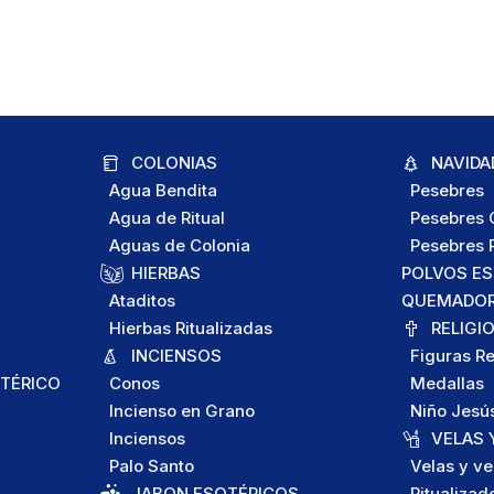
COLONIAS
NAVIDA
Agua Bendita
Pesebres
Agua de Ritual
Pesebres C
Aguas de Colonia
Pesebres P
HIERBAS
POLVOS E
Ataditos
QUEMADORE
Hierbas Ritualizadas
RELIGI
INCIENSOS
Figuras Re
TÉRICO
Conos
Medallas
Incienso en Grano
Niño Jesú
Inciensos
VELAS 
Palo Santo
Velas y ve
JABON ESOTÉRICOS
Ritualizad