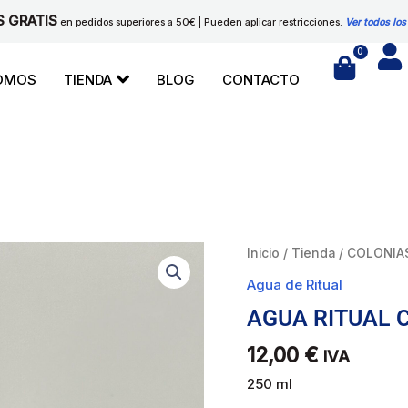
S GRATIS
en pedidos superiores a 50€ | Pueden aplicar restricciones.
Ver todos los
0
Cart
SOMOS
TIENDA
BLOG
CONTACTO
AGUA
Inicio
/
Tienda
/
COLONIA
RITUAL
Agua de Ritual
CONTRA
AGUA RITUAL 
DEMONIOS
cantidad
12,00
€
IVA
250 ml