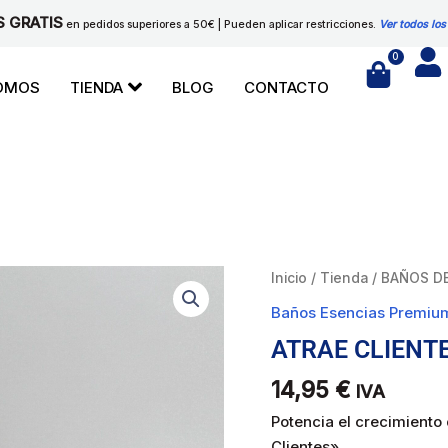
S GRATIS
en pedidos superiores a 50€ | Pueden aplicar restricciones.
Ver todos los
0
Cart
SOMOS
TIENDA
BLOG
CONTACTO
ATRAE
Inicio
/
Tienda
/
BAÑOS D
CLIENTE
Baños Esencias Premiu
cantidad
ATRAE CLIENT
14,95
€
IVA
Potencia el crecimiento
Clientes»