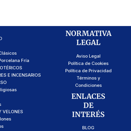
NORMATIVA
D
LEGAL
lásicos
Aviso Legal
orcelana Fría
Política de Cookies
SOTÉRICOS
Política de Privacidad
S E INCENSARIOS
Términos y
OSO
Condiciones
ligiosas
ENLACES
DE
s
Y VELONES
INTERÉS
lones
os
BLOG