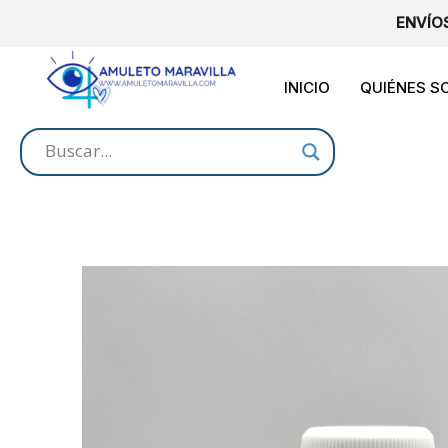
Ir
ENVÍO
al
contenido
INICIO
QUIÉNES 