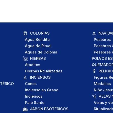
COLONIAS
NAVIDA
Agua Bendita
Pesebres
Agua de Ritual
Pesebres C
Aguas de Colonia
Pesebres P
HIERBAS
POLVOS E
Ataditos
QUEMADORE
Hierbas Ritualizadas
RELIGI
INCIENSOS
Figuras Re
TÉRICO
Conos
Medallas
Incienso en Grano
Niño Jesú
Inciensos
VELAS 
Palo Santo
Velas y ve
JABON ESOTÉRICOS
Ritualizad